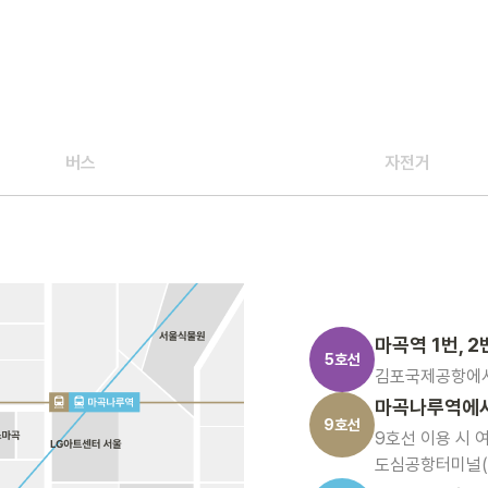
버스
자전거
마곡역 1번, 
5호선
김포국제공항에서 
마곡나루역에서
9호선
9호선 이용 시 
도심공항터미널(