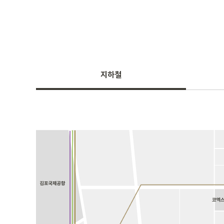
What's On
Lifestyle
Work
About
지하철