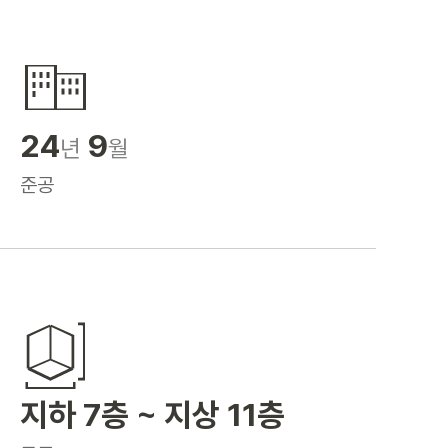
24
9
년
월
준공
지하 7층 ~ 지상 11층