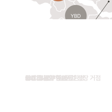
R&D 및 신기술 산업 성장 거점
국제 교류의 중심지
도심 속 풍부한 자연환경
원스톱 통합 인프라
서울 서남권을 대표하는 R&D 허브로 글로벌 기업과 연
전시와 컨벤션, 문화와 관광이 어우러진 MICE 복합단
약 15만평 규모의 서울식물원과 보타닉파크가 조성된 
구청사와 구의회가 한 곳에 모여 원스톱 행정 서비스를
IT·바이오·녹색기술·나노테크 등 첨단산업이 모여 혁신
연결해 지역 경제를 이끄는 국제 교류의 허브로 자리매
산책과 휴식, 운동을 즐길 수 있으며 녹지와 문화 공간
생활과 의료 편의성을 높이며 효율적인 업무와 편리한 